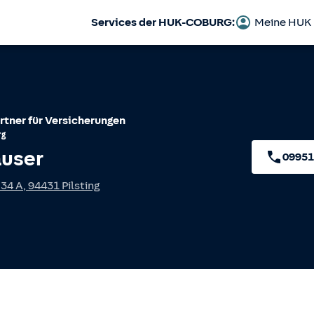
Services der HUK-COBURG:
Meine HUK
rtner für Versicherungen
rg
auser
09951
 34 A
,
94431
Pilsting