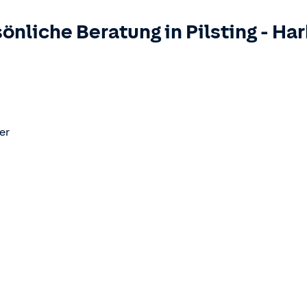
sönliche Beratung in
Pilsting
-
Har
er