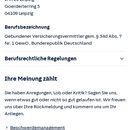
Goerderlerring
5
04109
Leipzig
Berufsbezeichnung
Gebundener Versicherungsvermittler gem. § 34d Abs. 7
Nr. 1 GewO
, Bunderepublik Deutschland
Berufsrechtliche Regelungen
§ 34d Gewerbeordnung (GewO)
Ihre Meinung zählt
§§ 59 – 68 Gesetz über den Versicherungsvertrag
(VVG)
Sie haben Anregungen, Lob oder Kritik? Sagen Sie uns,
§ 48b Versicherungsaufsichtsgesetz (VAG)
wenn etwas gut oder nicht so gut gelaufen ist. Wir freuen
Verordnung über die Versicherungsvermittlung und -
uns über Ihre Rückmeldung und kümmern uns um Ihr
beratung (VersVermV)
Anliegen.
Die berufsrechtlichen Regelungen können über die vom
Beschwerdemanagement