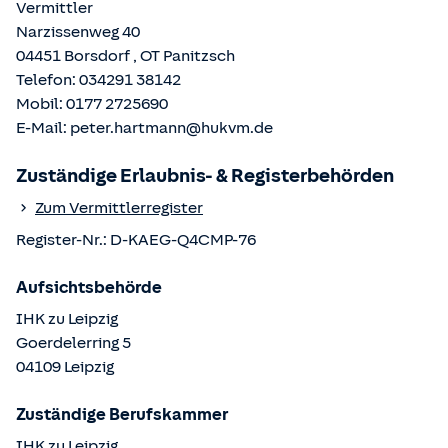
Vermittler
Narzissenweg 40
04451
Borsdorf
, OT
Panitzsch
Telefon:
034291 38142
Mobil:
0177 2725690
E-Mail:
peter.hartmann@hukvm.de
Zuständige Erlaubnis- & Registerbehörden
Zum Vermittlerregister
Register-Nr.:
D-KAEG-Q4CMP-76
Aufsichtsbehörde
IHK zu Leipzig
Goerdelerring
5
04109
Leipzig
Zuständige Berufskammer
IHK zu Leipzig