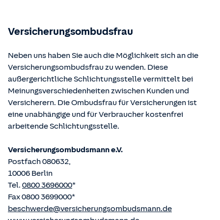
Bundesministerium der Justiz und von der juris GmbH
betriebene Homepage
www.gesetze-im-internet.de
eingesehen und abgerufen werden.
Versicherungsombudsfrau
Neben uns haben Sie auch die Möglichkeit sich an die
Versicherungsombudsfrau zu wenden. Diese
außergerichtliche Schlichtungsstelle vermittelt bei
Meinungsverschiedenheiten zwischen Kunden und
Versicherern. Die Ombudsfrau für Versicherungen ist
eine unabhängige und für Verbraucher kostenfrei
arbeitende Schlichtungsstelle.
Versicherungsombudsmann e.V.
Postfach 080632,
10006 Berlin
Tel.
0800 3696000
*
Fax 0800 3699000*
beschwerde@versicherungsombudsmann.de