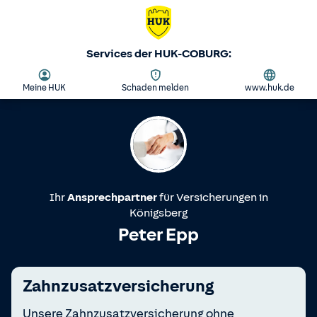
Services der HUK-COBURG:
Meine HUK
Schaden melden
www.huk.de
Ihr
Ansprechpartner
für Versicherungen in
Königsberg
Peter Epp
Zahnzusatzversicherung
Unsere Zahnzusatzversicherung ohne