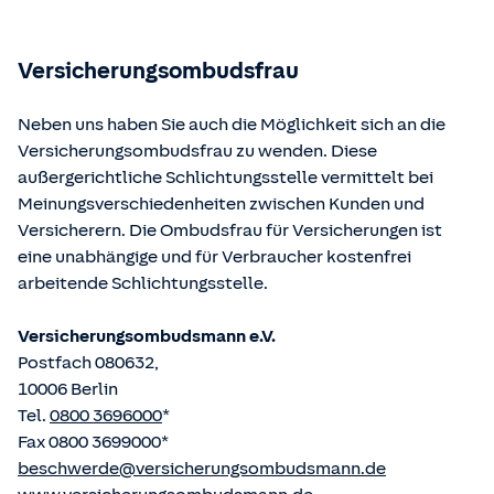
Bundesministerium der Justiz und von der juris GmbH
betriebene Homepage
www.gesetze-im-internet.de
eingesehen und abgerufen werden.
Versicherungsombudsfrau
Neben uns haben Sie auch die Möglichkeit sich an die
Versicherungsombudsfrau zu wenden. Diese
außergerichtliche Schlichtungsstelle vermittelt bei
Meinungsverschiedenheiten zwischen Kunden und
Versicherern. Die Ombudsfrau für Versicherungen ist
eine unabhängige und für Verbraucher kostenfrei
arbeitende Schlichtungsstelle.
Versicherungsombudsmann e.V.
Postfach 080632,
10006 Berlin
Tel.
0800 3696000
*
Fax 0800 3699000*
beschwerde@versicherungsombudsmann.de