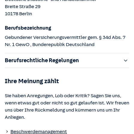
Breite Straße
29
10178
Berlin
Berufsbezeichnung
Gebundener Versicherungsvermittler gem. § 34d Abs. 7
Nr. 1 GewO
, Bunderepublik Deutschland
Berufsrechtliche Regelungen
§ 34d Gewerbeordnung (GewO)
Ihre Meinung zählt
§§ 59 – 68 Gesetz über den Versicherungsvertrag
(VVG)
Sie haben Anregungen, Lob oder Kritik? Sagen Sie uns,
§ 48b Versicherungsaufsichtsgesetz (VAG)
wenn etwas gut oder nicht so gut gelaufen ist. Wir freuen
Verordnung über die Versicherungsvermittlung und -
uns über Ihre Rückmeldung und kümmern uns um Ihr
beratung (VersVermV)
Anliegen.
Die berufsrechtlichen Regelungen können über die vom
Beschwerdemanagement