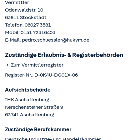
Vermittler
Odenwaldstr. 10
63811
Stockstadt
Telefon:
06027 3381
Mobil:
0151 72316403
E-Mail:
pedro.schuessler@hukvm.de
Zuständige Erlaubnis- & Registerbehörden
Zum Vermittlerregister
Register-Nr.:
D-0K4U-DG01X-06
Aufsichtsbehörde
IHK Aschaffenburg
Kerschensteiner Straße
9
63741
Aschaffenburg
Zuständige Berufskammer
Deutsche Industrie- und Handelskammer