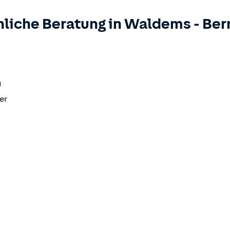
liche Beratung in
Waldems
-
Ber
h
er