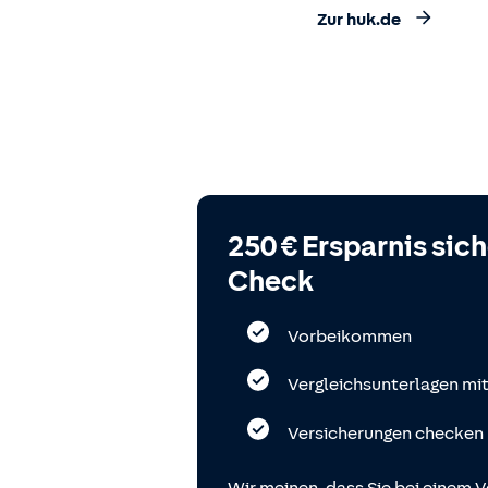
Zur huk.de
250 € Ersparnis sic
Check
Vorbeikommen
Vergleichsunterlagen mi
Versicherungen checken