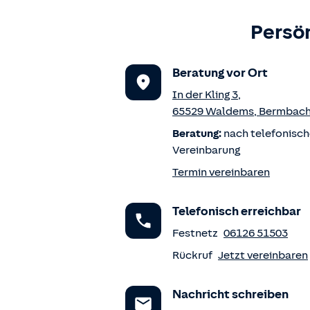
Persön
Beratung vor Ort
In der Kling 3
,
65529
Waldems
,
Bermbac
Beratung:
nach telefonisch
Vereinbarung
Termin vereinbaren
Telefonisch erreichbar
Festnetz
06126 51503
Rückruf
Jetzt vereinbaren
Nachricht schreiben