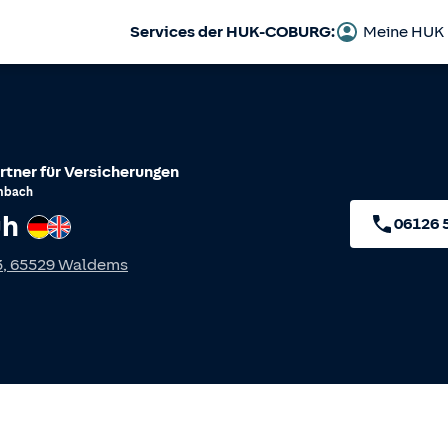
Services der HUK-COBURG:
Meine HUK
rtner für Versicherungen
mbach
uh
Deutsch
Englisch
06126 
3
,
65529
Waldems