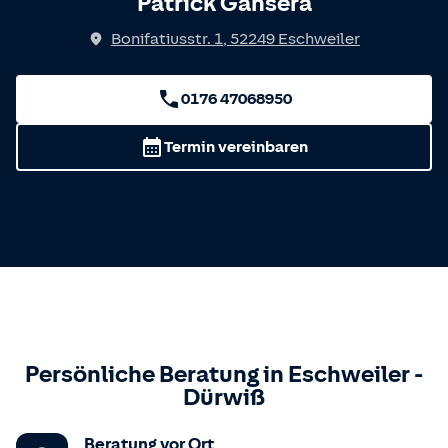
Patrick Gansera
Bonifatiusstr. 1
,
52249
Eschweiler
0176 47068950
Termin vereinbaren
Persönliche Beratung in
Eschweiler
-
Dürwiß
Beratung vor Ort