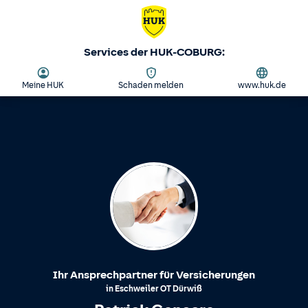
Services der HUK-COBURG:
Meine HUK
Schaden melden
www.huk.de
Ihr Ansprechpartner für Versicherungen
in
Eschweiler
OT
Dürwiß