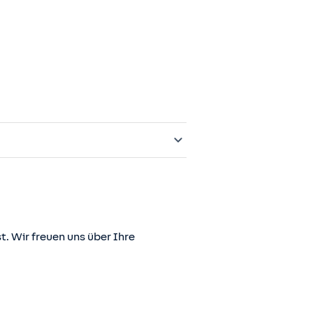
t. Wir freuen uns über Ihre
er juris GmbH betriebene Homepage