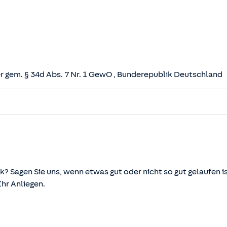
 gem. § 34d Abs. 7 Nr. 1 GewO
, Bunderepublik Deutschland
herungsvertrag (VVG)
tz (VAG)
svermittlung und -beratung (VersVermV)
k? Sagen Sie uns, wenn etwas gut oder nicht so gut gelaufen is
r Anliegen.
önnen über die vom Bundesministerium der Justiz und von d
ehen und abgerufen werden.