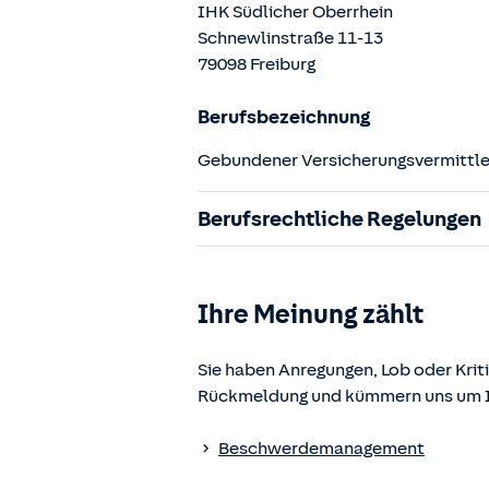
IHK Südlicher Oberrhein
Schnewlinstraße
11-13
79098
Freiburg
Berufsbezeichnung
Gebundener Versicherungsvermittler
Berufsrechtliche Regelungen
§ 34d Gewerbeordnung (GewO)
§§ 59 – 68 Gesetz über den Versic
Ihre Meinung zählt
§ 48b Versicherungsaufsichtsgese
Verordnung über die Versicherung
Sie haben Anregungen, Lob oder Kriti
Rückmeldung und kümmern uns um Ih
Die berufsrechtlichen Regelungen k
www.gesetze-im-internet.de
einges
Beschwerdemanagement