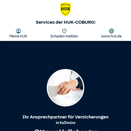
Services der HUK-COBURG:
Meine HUK
Schaden melden
www.huk.de
Ihr Ansprechpartner für Versicherungen
in
Kallmünz