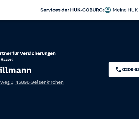
Services der HUK-COBURG:
Meine HUK
rtner für Versicherungen
T
Hassel
illmann
0209 6
sweg 3
,
45896
Gelsenkirchen