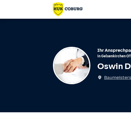
Ihr Ansprechpa
in
Gelsenkirchen
O
Oswin D
Baumeister