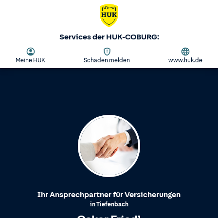
Services der HUK-COBURG:
Meine HUK
Schaden melden
www.huk.de
Ihr Ansprechpartner für Versicherungen
in
Tiefenbach