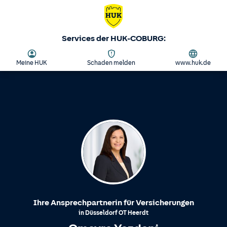
Services der HUK-COBURG:
Meine HUK
Schaden melden
www.huk.de
Ihre Ansprechpartnerin für Versicherungen
in
Düsseldorf
OT
Heerdt