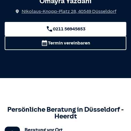
Omayra Yazdani
Nikolaus-Knopp-Platz 28
,
40549
Düsseldorf
0211 56945653
Termin vereinbaren
Persönliche Beratung in
Düsseldorf
-
Heerdt
Beratung vor Ort