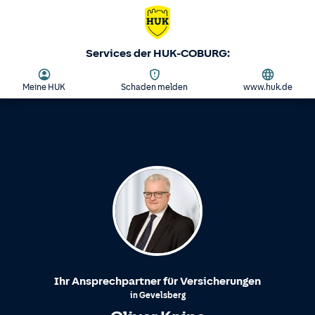
Services der HUK-COBURG:
Meine HUK
Schaden melden
www.huk.de
Ihr Ansprechpartner für Versicherungen
in
Gevelsberg