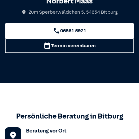
Norbert Maas
Zum Sperberwäldchen 5
,
54634
Bitburg
06561 5921
Termin vereinbaren
Persönliche Beratung in
Bitburg
Beratung vor Ort