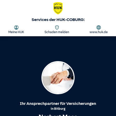
Services der HUK-COBURG:
Meine HUK
Schaden melden
www.huk.de
Ihr Ansprechpartner für Versicherungen
in
Bitburg