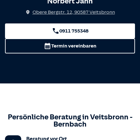
Norbert Jahn
Obere Bergstr. 12
,
90587
Veitsbronn
0911 755348
Termin vereinbaren
Persönliche Beratung in
Veitsbronn
-
Bernbach
Beratung vor Ort