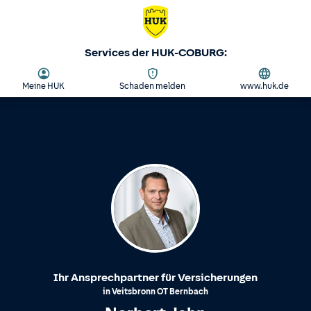
Services der HUK-COBURG:
Meine HUK
Schaden melden
www.huk.de
Ihr Ansprechpartner für Versicherungen
in
Veitsbronn
OT
Bernbach