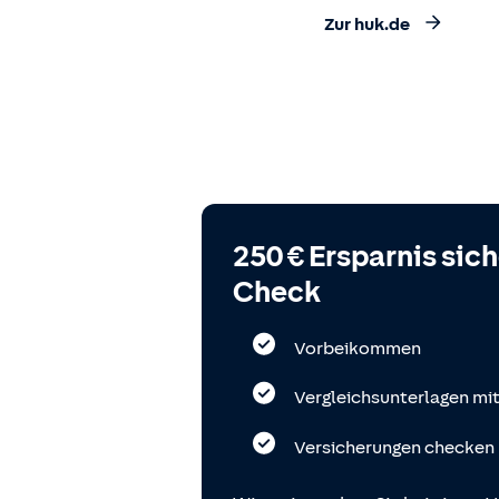
Zur huk.de
250 € Ersparnis sic
Check
Vorbeikommen
Vergleichsunterlagen mi
Versicherungen checken