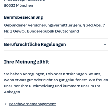
80333
München
Berufsbezeichnung
Gebundener Versicherungsvermittler gem. § 34d Abs. 7
Nr. 1 GewO
, Bunderepublik Deutschland
Berufsrechtliche Regelungen
§ 34d Gewerbeordnung (GewO)
Ihre Meinung zählt
§§ 59 – 68 Gesetz über den Versicherungsvertrag
(VVG)
Sie haben Anregungen, Lob oder Kritik? Sagen Sie uns,
§ 48b Versicherungsaufsichtsgesetz (VAG)
wenn etwas gut oder nicht so gut gelaufen ist. Wir freuen
Verordnung über die Versicherungsvermittlung und -
uns über Ihre Rückmeldung und kümmern uns um Ihr
beratung (VersVermV)
Anliegen.
Die berufsrechtlichen Regelungen können über die vom
Beschwerdemanagement
Bundesministerium der Justiz und von der juris GmbH