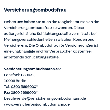
betriebene Homepage
www.gesetze-im-internet.de
eingesehen und abgerufen werden.
Versicherungsombudsfrau
Neben uns haben Sie auch die Möglichkeit sich an die
Versicherungsombudsfrau zu wenden. Diese
außergerichtliche Schlichtungsstelle vermittelt bei
Meinungsverschiedenheiten zwischen Kunden und
Versicherern. Die Ombudsfrau für Versicherungen ist
eine unabhängige und für Verbraucher kostenfrei
arbeitende Schlichtungsstelle.
Versicherungsombudsmann e.V.
Postfach 080632,
10006 Berlin
Tel.
0800 3696000
*
Fax 0800 3699000*
beschwerde@versicherungsombudsmann.de
www.versicherungsombudsmann.de