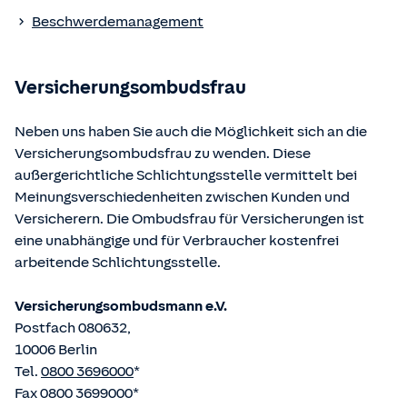
Beschwerdemanagement
Die berufsrechtlichen Regelungen können über die vom
Bundesministerium der Justiz und von der juris GmbH
betriebene Homepage
www.gesetze-im-internet.de
Versicherungsombudsfrau
eingesehen und abgerufen werden.
Neben uns haben Sie auch die Möglichkeit sich an die
Versicherungsombudsfrau zu wenden. Diese
außergerichtliche Schlichtungsstelle vermittelt bei
Meinungsverschiedenheiten zwischen Kunden und
Versicherern. Die Ombudsfrau für Versicherungen ist
eine unabhängige und für Verbraucher kostenfrei
arbeitende Schlichtungsstelle.
Versicherungsombudsmann e.V.
Postfach 080632,
10006 Berlin
Tel.
0800 3696000
*
Fax 0800 3699000*