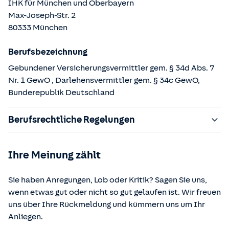
IHK für München und Oberbayern
Max-Joseph-Str.
2
80333
München
Berufsbezeichnung
Gebundener Versicherungsvermittler gem. § 34d Abs. 7
Nr. 1 GewO
,
Darlehensvermittler gem. § 34c GewO
,
Bunderepublik Deutschland
Berufsrechtliche Regelungen
§ 34d Gewerbeordnung (GewO)
Ihre Meinung zählt
§ 34c Gewerbeordnung (GewO)
§§ 59 – 68 Gesetz über den Versicherungsvertrag
Sie haben Anregungen, Lob oder Kritik? Sagen Sie uns,
(VVG)
wenn etwas gut oder nicht so gut gelaufen ist. Wir freuen
§ 48b Versicherungsaufsichtsgesetz (VAG)
uns über Ihre Rückmeldung und kümmern uns um Ihr
Verordnung über die Versicherungsvermittlung und -
Anliegen.
beratung (VersVermV)