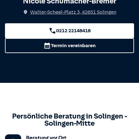
Nicole Schumacher-Bremer
Walter-Scheel-Platz 3
,
42651
Solingen
0212 22148418
Termin vereinbaren
Persönliche Beratung in
Solingen
-
Solingen-Mitte
Beratung vor Ort