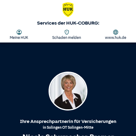
Services der HUK-COBURG:
Meine HUK
Schaden melden
www.huk.de
Ihre Ansprechpartnerin für Versicherungen
in
Solingen
OT
Solingen-Mitte