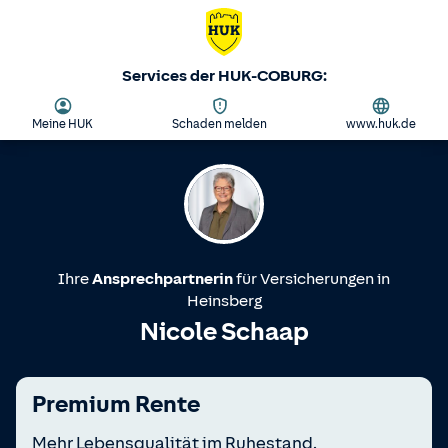
Services der HUK-COBURG:
Meine HUK
Schaden melden
www.huk.de
Ihre
Ansprechpartnerin
für Versicherungen in
Heinsberg
Nicole Schaap
Premium Rente
Mehr Lebensqualität im Ruhestand.