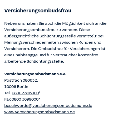
betriebene Homepage
www.gesetze-im-internet.de
eingesehen und abgerufen werden.
Versicherungsombudsfrau
Neben uns haben Sie auch die Möglichkeit sich an die
Versicherungsombudsfrau zu wenden. Diese
außergerichtliche Schlichtungsstelle vermittelt bei
Meinungsverschiedenheiten zwischen Kunden und
Versicherern. Die Ombudsfrau für Versicherungen ist
eine unabhängige und für Verbraucher kostenfrei
arbeitende Schlichtungsstelle.
Versicherungsombudsmann e.V.
Postfach 080632,
10006 Berlin
Tel.
0800 3696000
*
Fax 0800 3699000*
beschwerde@versicherungsombudsmann.de
www.versicherungsombudsmann.de