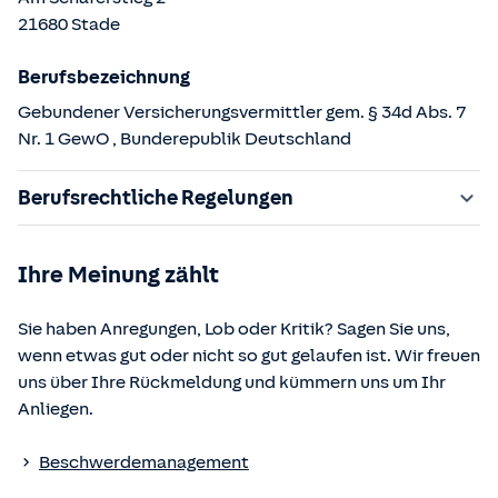
21680
Stade
Berufsbezeichnung
Gebundener Versicherungsvermittler gem. § 34d Abs. 7
Nr. 1 GewO
, Bunderepublik Deutschland
Berufsrechtliche Regelungen
§ 34d Gewerbeordnung (GewO)
Ihre Meinung zählt
§§ 59 – 68 Gesetz über den Versicherungsvertrag
(VVG)
Sie haben Anregungen, Lob oder Kritik? Sagen Sie uns,
§ 48b Versicherungsaufsichtsgesetz (VAG)
wenn etwas gut oder nicht so gut gelaufen ist. Wir freuen
Verordnung über die Versicherungsvermittlung und -
uns über Ihre Rückmeldung und kümmern uns um Ihr
beratung (VersVermV)
Anliegen.
Die berufsrechtlichen Regelungen können über die vom
Beschwerdemanagement
Bundesministerium der Justiz und von der juris GmbH