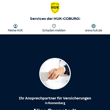
Services der HUK-COBURG:
Meine HUK
Schaden melden
www.huk.de
Ihr Ansprechpartner für Versicherungen
in
Ronnenberg