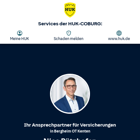
Services der HUK-COBURG:
Meine HUK
Schaden melden
www.huk.de
Ihr Ansprechpartner für Versicherungen
in
Bergheim
OT
Kenten