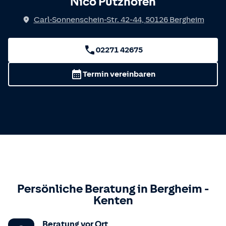
Nico Pützhofen
Carl-Sonnenschein-Str. 42-44
,
50126
Bergheim
02271 42675
Termin vereinbaren
Persönliche Beratung in
Bergheim
-
Kenten
Beratung vor Ort