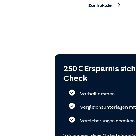
Zur huk.de
250 € Ersparnis sic
Check
Vorbeikommen
Vergleichsunterlagen mi
Versicherungen checken