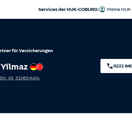
Services der HUK-COBURG:
Meine HUK
rtner für Versicherungen
 Yilmaz
Deutsch
Türkisch
0221 64
tr. 45
,
51063
Köln