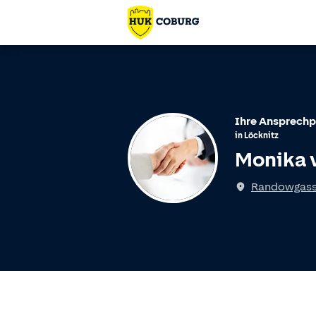
Ihre Ansprechp
in
Löcknitz
Monika 
Randowgass