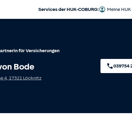
Services der HUK-COBURG:
Meine HUK
artnerin für Versicherungen
von Bode
039754 
e 4
,
17321
Löcknitz