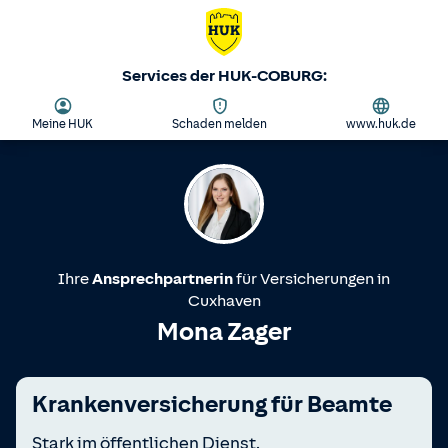
Services der HUK-COBURG:
Meine HUK
Schaden melden
www.huk.de
Ihre
Ansprechpartnerin
für Versicherungen in
Cuxhaven
Mona Zager
Kranken­versicherung für Beamte
Stark im öffentlichen Dienst.