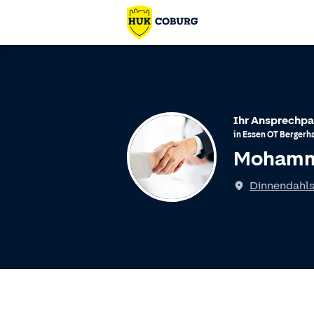
Ihr Ansprechpa
in
Essen
OT
Bergerh
Mohamm
Dinnendahlst