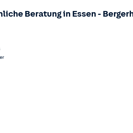
nliche Beratung in
Essen
-
Berger
n
er