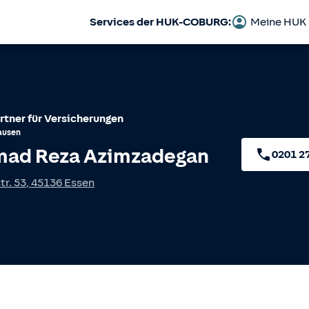
Services der HUK-COBURG:
Meine HUK
rtner für Versicherungen
ausen
ad Reza Azimzadegan
0201 2
r. 53
,
45136
Essen