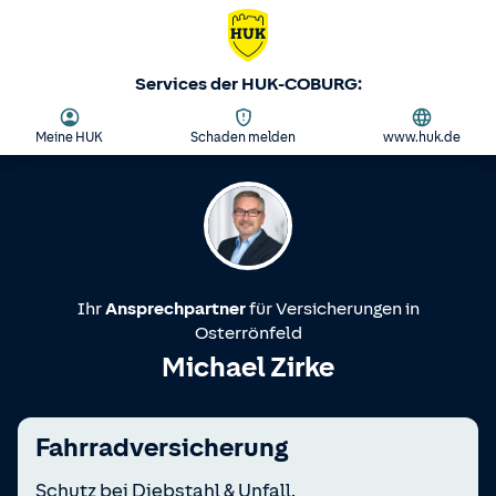
Services der HUK-COBURG:
Meine HUK
Schaden melden
www.huk.de
Ihr
Ansprechpartner
für Versicherungen in
Osterrönfeld
Michael Zirke
Fahrradversicherung
Schutz bei Diebstahl & Unfall.