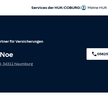
Services der HUK-COBURG:
Meine HUK
rtner für Versicherungen
 Noe
05625
0
,
34311
Naumburg