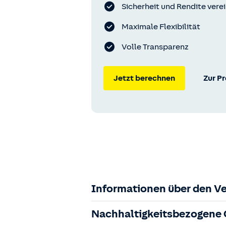
Sicherheit und Rendite vere
Maximale Flexibilität
Volle Transparenz
Jetzt berechnen
Zur P
Informationen über den Ve
Zuständige Aufsichtsbehörde:
Nachhaltigkeitsbezogene O
Der Vermittler ist gebundener Versi