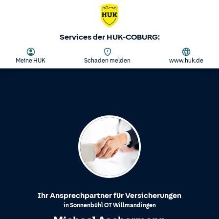
Services der HUK-COBURG:
Meine HUK
Schaden melden
www.huk.de
Ihr Ansprechpartner für Versicherungen
in
Sonnenbühl
OT
Willmandingen