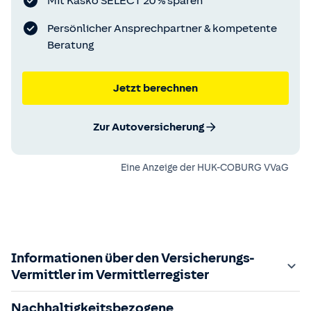
Mit Kasko SELECT 20 % sparen
Persönlicher Ansprechpartner & kompetente
Beratung
Jetzt berechnen
Zur Autoversicherung
Eine Anzeige der
HUK-COBURG VVaG
Informationen über den Versicherungs-
Vermittler im Vermittlerregister
Zuständige Aufsichtsbehörde:
Nachhaltigkeitsbezogene