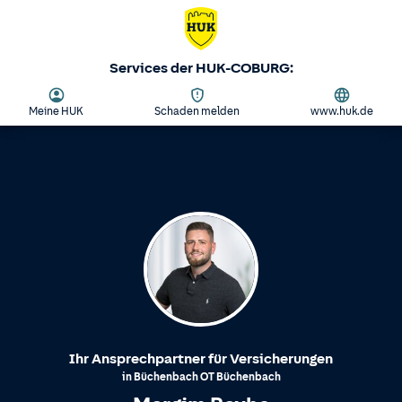
Services der HUK-COBURG:
Meine HUK
Schaden melden
www.huk.de
Ihr Ansprechpartner für Versicherungen
in
Büchenbach
OT
Büchenbach