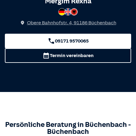
Spricht
Mergim Rexha
Deutsch
Englisch
Albanisch
Obere Bahnhofstr. 4
,
91186
Büchenbach
09171 9570065
Termin vereinbaren
Persönliche Beratung in
Büchenbach
-
Büchenbach