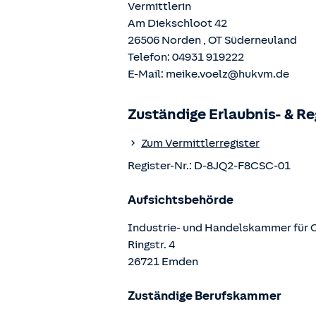
Vermittlerin
Am Diekschloot 42
26506
Norden
, OT
Süderneuland
Telefon:
04931 919222
E-Mail:
meike.voelz@hukvm.de
Zuständige Erlaubnis- & R
Zum Vermittlerregister
Register-Nr.:
D-8JQ2-F8CSC-01
Aufsichtsbehörde
Industrie- und Handelskammer für 
Ringstr.
4
26721
Emden
Zuständige Berufskammer