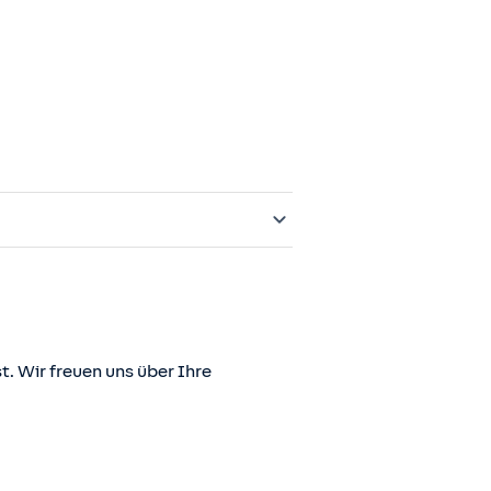
t. Wir freuen uns über Ihre
er juris GmbH betriebene Homepage