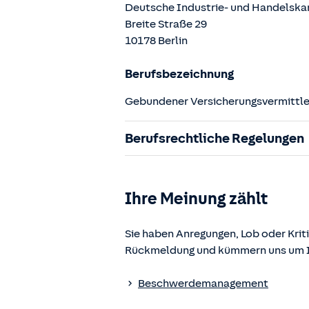
Deutsche Industrie- und Handelska
Breite Straße
29
10178
Berlin
Berufsbezeichnung
Gebundener Versicherungsvermittler
Berufsrechtliche Regelungen
§ 34d Gewerbeordnung (GewO)
§§ 59 – 68 Gesetz über den Versic
Ihre Meinung zählt
§ 48b Versicherungsaufsichtsgese
Verordnung über die Versicherung
Sie haben Anregungen, Lob oder Kriti
Rückmeldung und kümmern uns um Ih
Die berufsrechtlichen Regelungen k
www.gesetze-im-internet.de
einges
Beschwerdemanagement