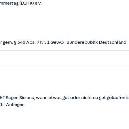
mmertag (DIHK) e.V.
 gem. § 34d Abs. 7 Nr. 1 GewO
, Bunderepublik Deutschland
herungsvertrag (VVG)
tz (VAG)
svermittlung und -beratung (VersVermV)
k? Sagen Sie uns, wenn etwas gut oder nicht so gut gelaufen is
r Anliegen.
önnen über die vom Bundesministerium der Justiz und von d
ehen und abgerufen werden.