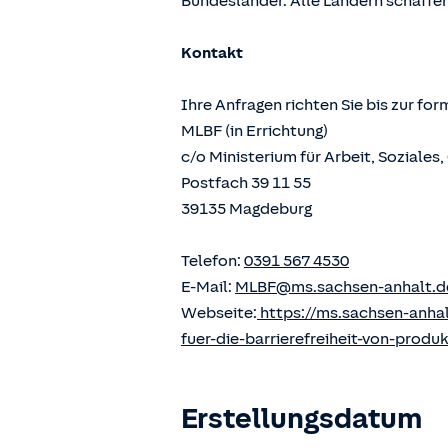
Bundesländer. Alle Ländern schaffen
Kontakt
Ihre Anfragen richten Sie bis zur fo
MLBF (in Errichtung)
c/o Ministerium für Arbeit, Soziale
Postfach 39 11 55
39135 Magdeburg
Telefon:
0391 567 4530
E-Mail:
MLBF@ms.sachsen-anhalt.d
Webseite:
https://ms.sachsen-anha
fuer-die-barrierefreiheit-von-produ
Erstellungsdatum