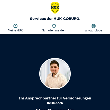
Services der HUK-COBURG:
Meine HUK
Schaden melden
www.huk.de
Ihr Ansprechpartner für Versicherungen
in
Simbach