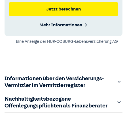
Jetzt berechnen
Mehr Informationen
Eine Anzeige der
HUK-COBURG-Lebensversicherung AG
Informationen über den Versicherungs-
Vermittler im Vermittlerregister
Zuständige Aufsichtsbehörde:
Nachhaltigkeitsbezogene
Der Vermittler ist gebundener Versicherungsvermittler
Offenlegungspflichten als Finanzberater
gem. §34d GewO, bei der zuständigen IHK gemeldet und
in das
Im Folgenden finden Sie die gesetzlich geforderten
Vermittlerregister
eingetragen.
Registrierungsnummer:
Informationen zu nachhaltigkeitsbezogenen
D-68HL-HXK62-93
sowie die