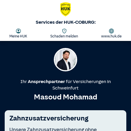
Services der HUK-COBURG:
Meine HUK
Schaden melden
www.huk.de
Ihr
Ansprechpartner
für Versicherungen in
Schweinfurt
Masoud Mohamad
Zahnzusatzversicherung
Unsere Zahnzusatzversicherung ohne