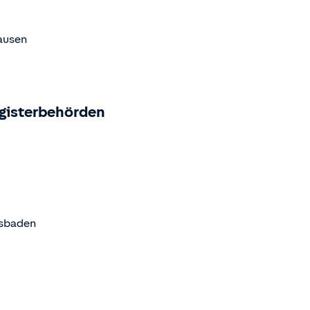
ausen
egisterbehörden
esbaden