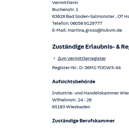
Vermittlerin
Buchenstr. 1
63628
Bad Soden-Salmünster
, OT
H
Telefon:
06056 9129777
E-Mail:
martina.gross@hukvm.de
Zuständige Erlaubnis- & R
Zum Vermittlerregister
Register-Nr.:
D-36M1-TODW5-44
Aufsichtsbehörde
Industrie- und Handelskammer Wi
Wilhelmstr.
24 - 26
65183
Wiesbaden
Zuständige Berufskammer