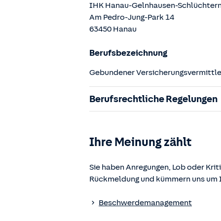
IHK Hanau-Gelnhausen-Schlüchter
Am Pedro-Jung-Park
14
63450
Hanau
Berufsbezeichnung
Gebundener Versicherungsvermittler
Berufsrechtliche Regelungen
§ 34d Gewerbeordnung (GewO)
§§ 59 – 68 Gesetz über den Versic
Ihre Meinung zählt
§ 48b Versicherungsaufsichtsgese
Verordnung über die Versicherung
Sie haben Anregungen, Lob oder Kriti
Rückmeldung und kümmern uns um Ih
Die berufsrechtlichen Regelungen k
www.gesetze-im-internet.de
einges
Beschwerdemanagement