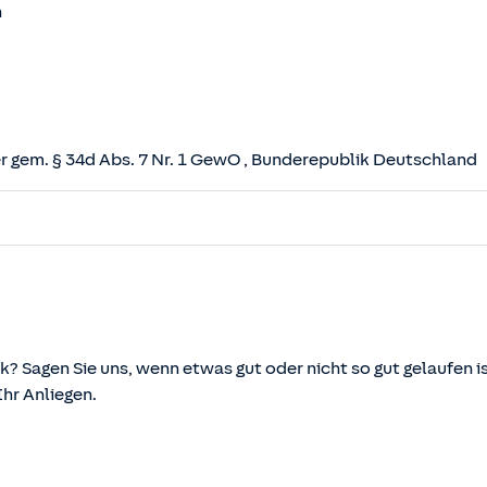
n
 gem. § 34d Abs. 7 Nr. 1 GewO
, Bunderepublik Deutschland
herungsvertrag (VVG)
tz (VAG)
svermittlung und -beratung (VersVermV)
k? Sagen Sie uns, wenn etwas gut oder nicht so gut gelaufen is
r Anliegen.
önnen über die vom Bundesministerium der Justiz und von d
ehen und abgerufen werden.