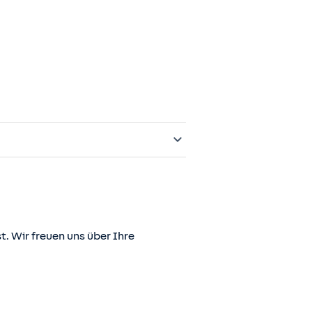
t. Wir freuen uns über Ihre
er juris GmbH betriebene Homepage