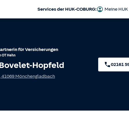
Services der HUK-COBURG:
Meine HUK
artnerin für Versicherungen
h
OT
Hehn
 Bovelet-Hopfeld
02161 5
,
41069
Mönchengladbach