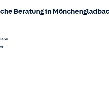
iche Beratung in
Mönchengladba
Hehn
er