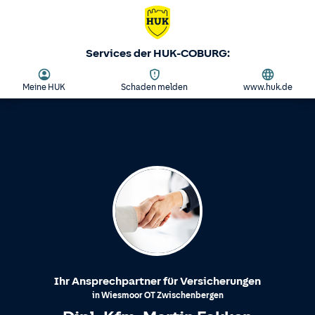
Services der HUK-COBURG:
Meine HUK
Schaden melden
www.huk.de
Ihr Ansprechpartner für Versicherungen
in
Wiesmoor
OT
Zwischenbergen