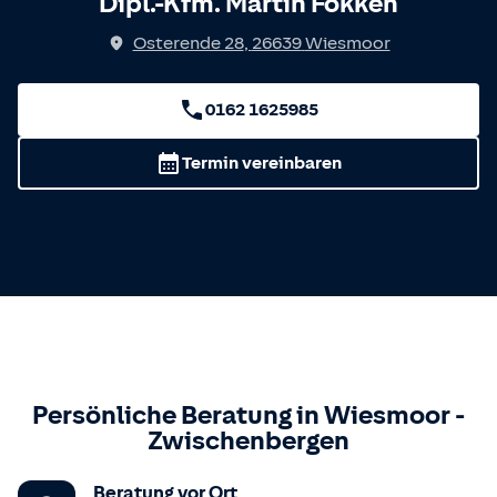
Dipl.-Kfm. Martin Fokken
Osterende 28
,
26639
Wiesmoor
0162 1625985
Termin vereinbaren
Persönliche Beratung in
Wiesmoor
-
Zwischenbergen
Beratung vor Ort