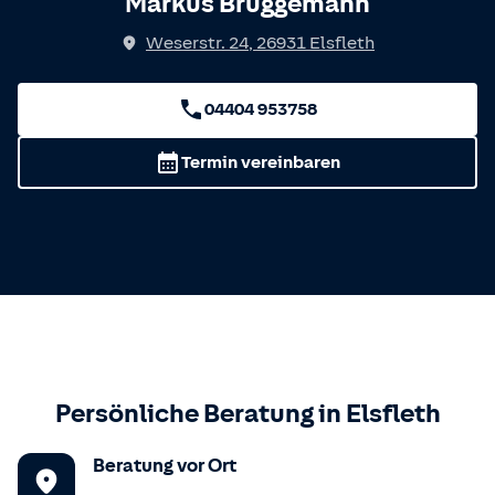
Markus Brüggemann
Weserstr. 24
,
26931
Elsfleth
04404 953758
Termin vereinbaren
Persönliche Beratung in
Elsfleth
Beratung vor Ort