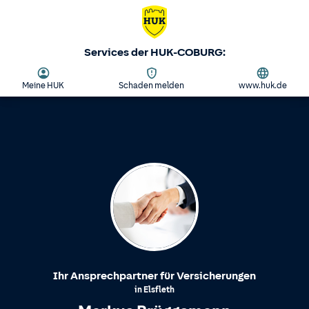
Services der HUK-COBURG:
Meine HUK
Schaden melden
www.huk.de
Ihr Ansprechpartner für Versicherungen
in
Elsfleth