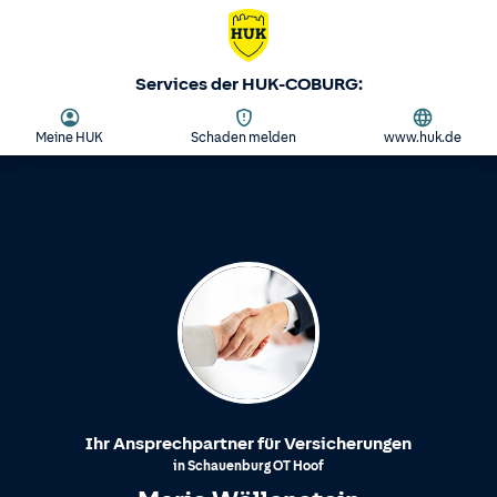
Services der HUK-COBURG:
Meine HUK
Schaden melden
www.huk.de
Ihr Ansprechpartner für Versicherungen
in
Schauenburg
OT
Hoof