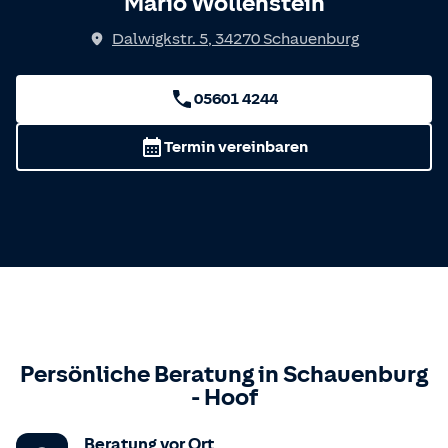
Mario Wöllenstein
Dalwigkstr. 5
,
34270
Schauenburg
05601 4244
Termin vereinbaren
Persönliche Beratung in
Schauenburg
-
Hoof
Beratung vor Ort