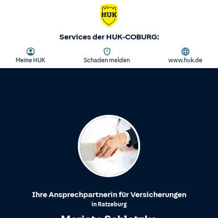
Services der HUK-COBURG:
Meine HUK
Schaden melden
www.huk.de
Ihre Ansprechpartnerin für Versicherungen
in
Ratzeburg