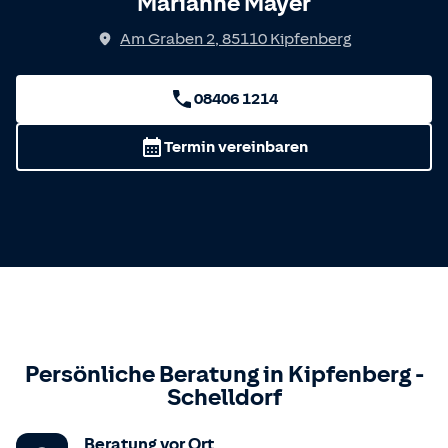
Marianne Mayer
Am Graben 2
,
85110
Kipfenberg
08406 1214
Termin vereinbaren
Persönliche Beratung in
Kipfenberg
-
Schelldorf
Beratung vor Ort