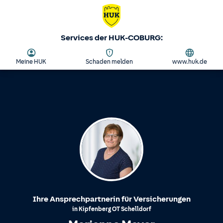
Services der HUK-COBURG:
Meine HUK
Schaden melden
www.huk.de
Ihre Ansprechpartnerin für Versicherungen
in
Kipfenberg
OT
Schelldorf