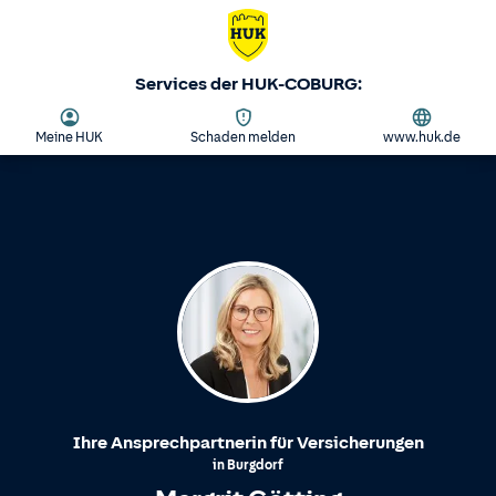
Services der HUK-COBURG:
Meine HUK
Schaden melden
www.huk.de
Ihre Ansprechpartnerin für Versicherungen
in
Burgdorf