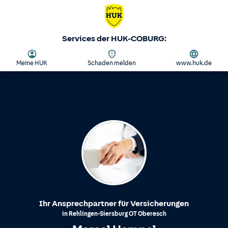
Services der HUK-COBURG:
Meine HUK
Schaden melden
www.huk.de
Ihr Ansprechpartner für Versicherungen
in
Rehlingen-Siersburg
OT
Oberesch