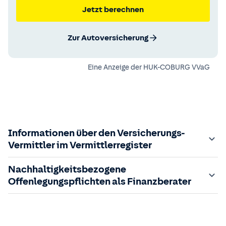
Jetzt berechnen
Zur Autoversicherung
Eine Anzeige der
HUK-COBURG VVaG
Informationen über den Versicherungs-
Vermittler im Vermittlerregister
Zuständige Aufsichtsbehörde:
Nachhaltigkeitsbezogene
Der Vermittler ist gebundener Versicherungsvermittler
Offenlegungspflichten als Finanzberater
gem. §34d GewO, bei der zuständigen IHK gemeldet und
in das
Im Folgenden finden Sie die gesetzlich geforderten
Vermittlerregister
eingetragen.
Registrierungsnummer:
Informationen zu nachhaltigkeitsbezogenen
D-JY1R-SLZ34-29
sowie die