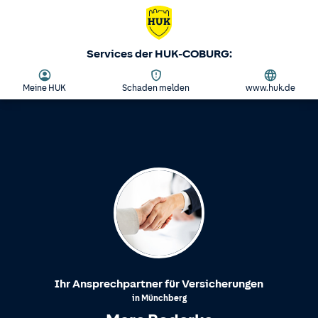
Services der HUK-COBURG:
Meine HUK
Schaden melden
www.huk.de
Ihr Ansprechpartner für Versicherungen
in
Münchberg