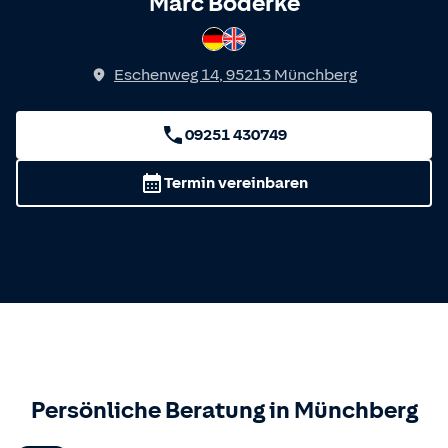
Spricht
Marc Boderke
Deutsch
Englisch
Eschenweg 14
,
95213
Münchberg
09251 430749
Termin vereinbaren
Persönliche Beratung in
Münchberg