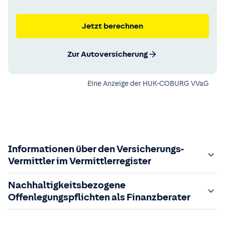
Jetzt berechnen
Zur Autoversicherung
Eine Anzeige der
HUK-COBURG VVaG
Informationen über den Versicherungs-
Vermittler im Vermittlerregister
Zuständige Aufsichtsbehörde:
Nachhaltigkeitsbezogene
Der Vermittler ist gebundener Versicherungsvermittler
Offenlegungspflichten als Finanzberater
gem. §34d GewO, bei der zuständigen IHK gemeldet und
in das
Im Folgenden finden Sie die gesetzlich geforderten
Vermittlerregister
eingetragen.