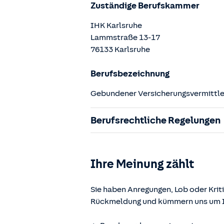
Zuständige Berufskammer
IHK Karlsruhe
Lammstraße
13-17
76133
Karlsruhe
Berufsbezeichnung
Gebundener Versicherungsvermittler
Berufsrechtliche Regelungen
§ 34d Gewerbeordnung (GewO)
§§ 59 – 68 Gesetz über den Versic
Ihre Meinung zählt
§ 48b Versicherungsaufsichtsgese
Verordnung über die Versicherung
Sie haben Anregungen, Lob oder Kriti
Rückmeldung und kümmern uns um Ih
Die berufsrechtlichen Regelungen k
www.gesetze-im-internet.de
einges