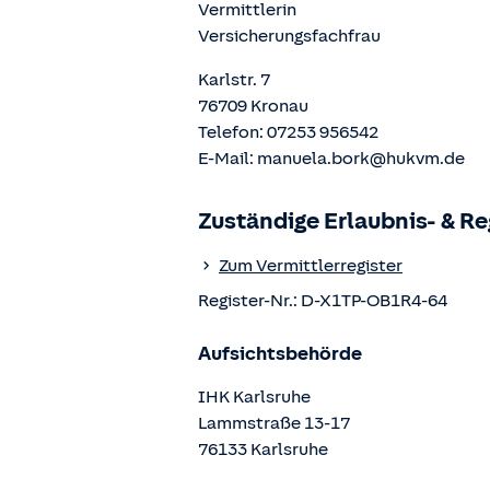
Vermittlerin
Versicherungsfachfrau
Karlstr. 7
76709
Kronau
Telefon:
07253 956542
E-Mail:
manuela.bork@hukvm.de
Zuständige Erlaubnis- & R
Zum Vermittlerregister
Register-Nr.:
D-X1TP-OB1R4-64
Aufsichtsbehörde
IHK Karlsruhe
Lammstraße
13-17
76133
Karlsruhe