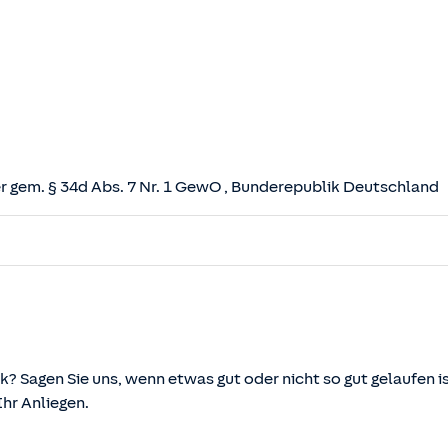
 gem. § 34d Abs. 7 Nr. 1 GewO
, Bunderepublik Deutschland
herungsvertrag (VVG)
tz (VAG)
svermittlung und -beratung (VersVermV)
k? Sagen Sie uns, wenn etwas gut oder nicht so gut gelaufen is
r Anliegen.
önnen über die vom Bundesministerium der Justiz und von d
ehen und abgerufen werden.