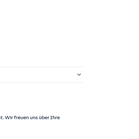
t. Wir freuen uns über Ihre
er juris GmbH betriebene Homepage