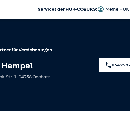
Services der HUK-COBURG:
Meine HUK
rtner für Versicherungen
 Hempel
03435 9
k-Str. 1
,
04758
Oschatz