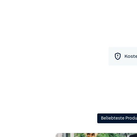
Koste
Beliebteste Prod