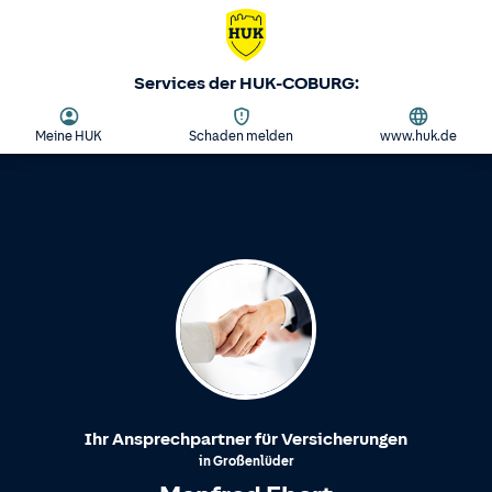
Services der HUK-COBURG:
Meine HUK
Schaden melden
www.huk.de
Ihr Ansprechpartner für Versicherungen
in
Großenlüder