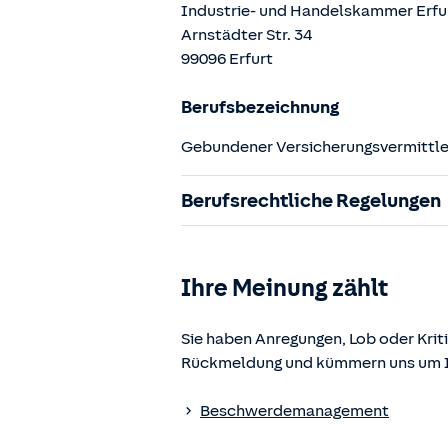
Industrie- und Handelskammer Erfu
Arnstädter Str.
34
99096
Erfurt
Berufsbezeichnung
Gebundener Versicherungsvermittler
Berufsrechtliche Regelungen
§ 34d Gewerbeordnung (GewO)
§§ 59 – 68 Gesetz über den Versic
Ihre Meinung zählt
§ 48b Versicherungsaufsichtsgese
Verordnung über die Versicherung
Sie haben Anregungen, Lob oder Kriti
Rückmeldung und kümmern uns um Ih
Die berufsrechtlichen Regelungen k
www.gesetze-im-internet.de
einges
Beschwerdemanagement