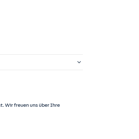
t. Wir freuen uns über Ihre
er juris GmbH betriebene Homepage