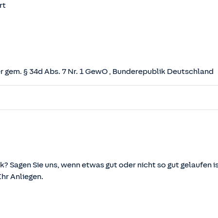
rt
 gem. § 34d Abs. 7 Nr. 1 GewO
, Bunderepublik Deutschland
herungsvertrag (VVG)
tz (VAG)
svermittlung und -beratung (VersVermV)
k? Sagen Sie uns, wenn etwas gut oder nicht so gut gelaufen is
r Anliegen.
önnen über die vom Bundesministerium der Justiz und von d
ehen und abgerufen werden.